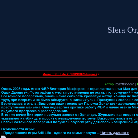
Sfera О
Игры : Still Life 2 (2009/RUS/Repack)
Автор
:
max88pedro
|
Осень 2008 года. Агент ФБР Виктория Макферсон отправляется в штат Мэн для
Одри Данниген. Фотографии с места преступления не оставляют сомнений - ма
Восточного побережья», вновь начал собирать кровавую жатву. Убийца не п
труп, при вскрытии не было обнаружено никаких улик. Преступник снова не с
Вернувшись в отель, Виктория видит репортаж Паломы Эрнандез - журналист
преступлении маньяка. Она подвергает критике работу ФБР и лично агента Мак
видимого прогресса в расследовании.
В тот же вечер Виктории поступает звонок от Эрнандез. Журналистка говорит о
указывают на убийцу, и просит о немедленной встрече. Виктория отказывается,
Палач Восточного побережья получил новую жертву для своей изощренной иг
Особенности игры:
- Продолжение игры Still Life - одного из самых популя
...
Читать дальше »