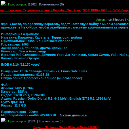
|
Просмотров:
[
1302
] |
Комментарии (0)
део : Каратель: Территория войны / Punisher: War Zone (2008) BDRip 1080p + DVD5 Лице
Автор
:
max88pedro
|
К
Френк Кастл, по прозвищу Каратель, ведет настоящую войну с миром организ
приезжает в Нью-Йорк, чтобы разобраться с местным криминальным авторите
Информация о фильме
Название: Каратель: Каратель: Территория войны
Оригинальное название: Punisher: War Zone
Год выхода: 2008
Жанр: боевик, триллер, драма, криминал
Режиссер: Лекси Александр
В ролях: Рэй Стивенсон, Доминик Уэст, Даг Хатчисон, Колин Сэмон, Уэйн Найт
Камачо, Романо Орзари
IMDB 6.3/10 (12,170 votes)
Выпущено: США / Канада / Германия, Lions Gate Films
Продолжительность: 01:38:28
Озвучивание: Профессиональное (многоголосое)
Файл
Формат: MKV (H.264)
Качество: BDRip
Видео: 13790 kb/s, 1920x800
Аудио: Russian (Dolby Digital 5.1, 448 kb/s), English (DTS 5.1, 1536 kb/s)
Субтитры: Нет
Размер: 11.3 GB
Rapidshare.com - 200мв
http://rapidshare.com/files/22467270
...
Читать дальше »
|
Просмотров:
[
1174
] |
Комментарии (0)
Видео : Slipknot - Sulfur [Official Video] (2009)