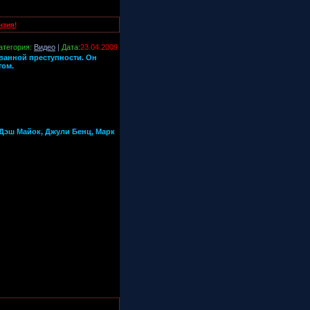
нзия!
атегория:
Видео
|
Дата:
23.04.2009
ованной преступности. Он
том.
, Дэш Майок, Джули Бенц, Марк