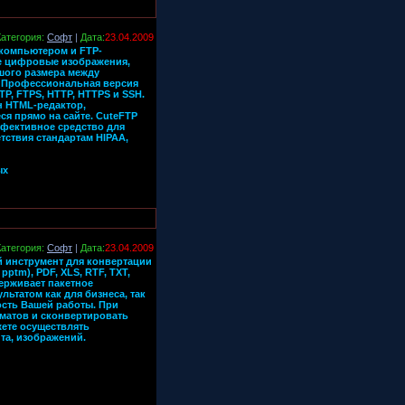
Категория:
Софт
|
Дата:
23.04.2009
 компьютером и FTP-
ые цифровые изображения,
шого размера между
. Профессиональная версия
, FTPS, HTTP, HTTPS и SSH.
н HTML-редактор,
я прямо на сайте. CuteFTP
ффективное средство для
тствия стандартам HIPAA,
ых
Категория:
Софт
|
Дата:
23.04.2009
ый инструмент для конвертации
 pptm), PDF, XLS, RTF, TXT,
держивает пакетное
ьтатом как для бизнеса, так
сть Вашей работы. При
матов и сконвертировать
жете осуществлять
а, изображений.