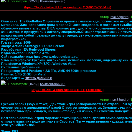
|
Просмотров:
[
2258
] |
Комментарии (0)
Игры : The Godfather II / Крестный отец 2 (2009/DVD9/Multi)
Автор
:
max88pedro
|
Описание: The Godfather 2 призван исправить главное идеологическое несоот
материала. Жизнеописание дона в первой части сводилось к погромам китайс
обычному вымогательству. В EA логично рассудили, что нормальный крестны
занимается, и прикрутили к сиквелу специальный макростратегический режим.
представляет собой трехмерную карту города, увитую всевозможными иконка
инфографикой.
Год выпуска: 2009
Жанр: Action / Strategy / 3D / 3rd Person
Разработчик: EA Redwood Shores
Издательство: Electronic Arts
Сайт разработчика: http://www.electronicarts.ru/
Язык интерфейса: Русский, английский, испанский, полский, нидерландский, 
Платформа: Windows XP (SP2), Windows Vista
Системные требования:
Процессор: Intel Pentium 4 2.8 ГГц, AMD 64 3000+ processor
Память: 1 ГБ (2 GB for Vista)
Видеокарта
...
Читать дальше »
|
Просмотров:
[
1676
] |
Комментарии (0)
Игры : QUAKE 4 [RUS SOUND&TEXT] [ XBOX360 ]
Автор
:
max88pedro
|
Русская версия (звук и текст). Действие игры разворачивается в отдаленном б
человечества с инопланетной расой Строггов продолжается. Земляне отчаянн
безжалостных пришельцев, но лишь став одним из них, ты сможешь победить
Возглавив элитный отряд морских пехотинцев, использующих самое современ
отправляешься на родную планету Строггов. Ты — единственная надежда земл
затянувшейся битве.
Жанр: FPS