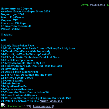
Автор
:
max88pedro
|
К
Исполнитель: Сборник
Альбом: Bravo Hits-Super Show 2009
Год выхода: 2009
Жанр: Pop/Dance
Формат: MP3
Качество: 192 kbps
Количество треков: 41
Размер: 208 MB
Tracklist:
CD1
01-Lady Gaga-Poker Face
02-Enrique Iglesias & Sarah Connor-Talking Back My Love
03-Mando Diao-Dance With Somebody
04-Razorlight-Wire To Wire.mp3 4.4 MB
05-T.I Feat. Justin Timberlake-Dead And Gone
06-The Killers-Spaceman
07-Amy Macdonald-This Is My Life
08-Tinchy Stryder Feat. Taio Cruz-Take Me Back
09-Beyounce-Halo
10-Das Bo-Mein Eigener Film
11-Big Ali Feat. Dollarman-Hit The Floor
12-Britney Spears-Circus
13-Akon-Beautiful
14-Pink-Sorber
15-Lily Allen-The Far
16-Kayne West-Heartless
17-Cassandra Steen-Darum Leben Wir
18-Franz Ferdinand-Ulysses
19-Christina Stьrmer-Es Ist Egal Warum Du Bei Mir Bist
20-Peter Fox-Schwarz Zu Bl
...
Читать дальше »
|
Просмотров:
[
1324
] |
Комментарии (1)