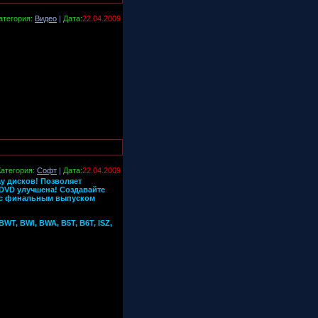
атегория:
Видео
|
Дата:
22.04.2009
Категория:
Софт
|
Дата:
22.04.2009
ay дисков! Позволяет
DVD улучшена! Создавайте
рь с финальным выпуском
WT, BWI, BWA, B5T, B6T, ISZ,