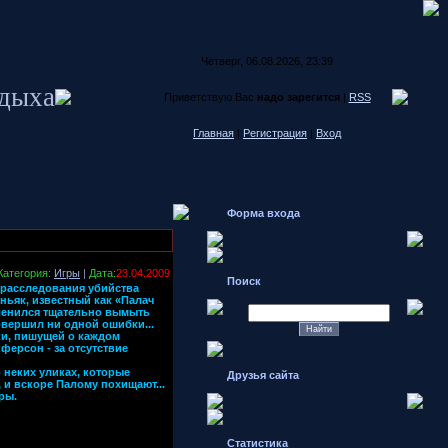
Четверг, 06.08.2026, 23:39
тдыха
Приветствую Вас
надо зарегится
|
RSS
Главная
|
Регистрация
|
Вход
Форма входа
Категория:
Игры
|
Дата:
23.04.2009
Поиск
 расследования убийства
ньяк, известный как «Палач
оленился тщательно вымыть
овершил ни одной ошибки...
ки, пишущей о каждом
ферсон - за отсутствие
 неких уликах, которые
Друзья сайта
 и вскоре Палому похищают...
ры.
Статистика