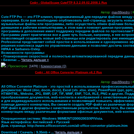
Софт : GlobalScape CuteFTP 8.3.2.09.02.2008.1 Rus
Автор
:
max88pedro
|
Cute FTP Pro — это FTP-клиент, предназначенный для передачи файлов между
серверами. Если вам необходимо опубликовать веб-страницу, загрузить нов
музыкальные файлы или программы, либо осуществить обмен файлами боль
домашним и рабочим компьютерами, в этом вам и поможет данная программа
программы в дополнение имеет поддержку передачи файлов по протоколам FTP
Программа умеет практически все и даже чуть больше, например, в нее встрое
позволяющий создавать новые веб-страницы или редактировать уже имеющиес
Professional представляет собой простое в использовании и одновременно э
решения комплекса задач по управлению данными и позволяет достичь соотве
HIPAA и Sarbanes-Oxley.
Возможности программы:
• Планирование скоростной и полностью автоматизированной передачи данн
• Безопас
...
Читать дальше »
|
Просмотров:
[
1470
] |
Комментарии (0)
Софт : All Office Converter Platinum v6.2 Rus
Автор
:
max88pedro
|
All Office Converter Platinum - это простой в использовании профессиональн
документов: Word (doc, docm, docx), Excel (xls .xlsx. xlsm), PowerPoint (ppt, pptc,
HTM/HTML, Website, JPG, BMP, GIF, TIF, WMF, EMF, TGA, RLE, PNG и другие. Под
преобразование документов, web-контента и изображений с качественным резул
и для индивидуального использования и позволяющий повысить эффективно
помощи данного конвертера, Вы сможете создать PDF-файл из различных фор
PDF-файл в другие форматы с качественным результатом. Более того, Вы смо
конвертацию между различными форматами офисных документов, web-контент
Операционная система: Windows 98/ME/NT/2000/2003/XP/Vista.
Язык интерфейса: Английский + Русский
Дом. страница: http://www.officeconvert.com/all-office-converter-platinum.htm
Download / Скачать : 9.35mb <
...
Читать дальше »