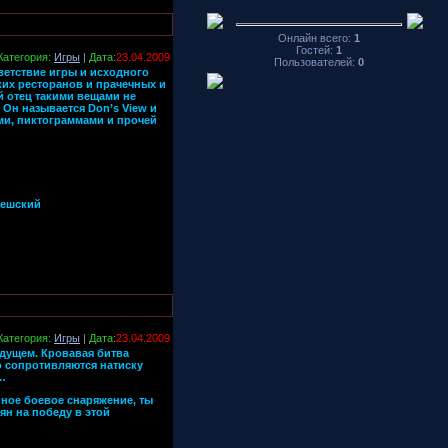
Онлайн всего:
1
Гостей:
1
Категория:
Игры
|
Дата:
23.04.2009
Пользователей:
0
ветствие игры и исходного
ких ресторанов и прачечных и
й отец такими вещами не
 Он называется Don’s View и
ми, пиктограммами и прочей
чешский
Категория:
Игры
|
Дата:
23.04.2009
удущем. Кровавая битва
о сопротивляются натиску
…
ное боевое снаряжение, ты
ян на победу в этой