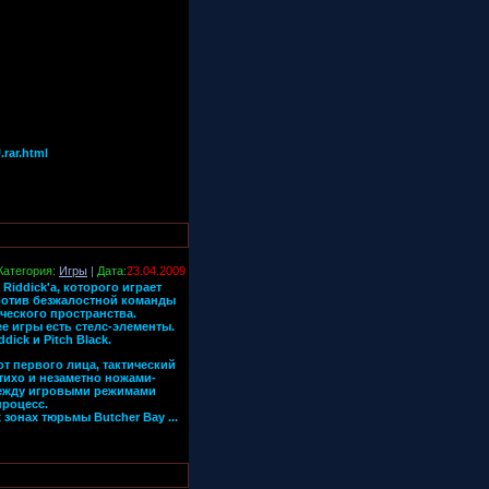
.rar.html
Категория:
Игры
|
Дата:
23.04.2009
 Riddick'а, которого играет
против безжалостной команды
ического пространства.
ее игры есть стелс-элементы.
ick и Pitch Black.
от первого лица, тактический
 тихо и незаметно ножами-
между игровыми режимами
процесс.
х зонах тюрьмы Butcher Bay
...