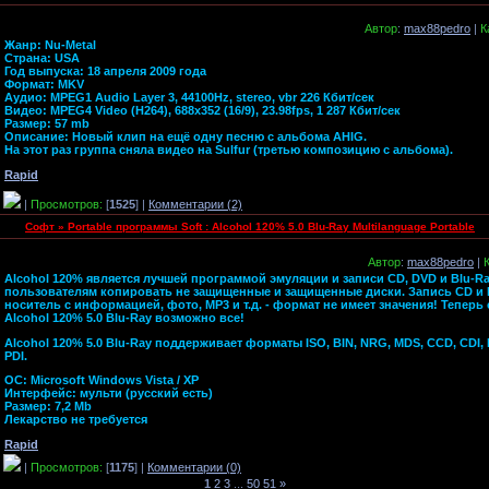
Автор
:
max88pedro
|
К
Жанр: Nu-Metal
Страна: USA
Год выпуска: 18 апреля 2009 года
Формат: MKV
Аудио: MPEG1 Audio Layer 3, 44100Hz, stereo, vbr 226 Кбит/сек
Видео: MPEG4 Video (H264), 688x352 (16/9), 23.98fps, 1 287 Кбит/сек
Размер: 57 mb
Описание: Новый клип на ещё одну песню с альбома AHIG.
На этот раз группа сняла видео на Sulfur (третью композицию с альбома).
Rapid
|
Просмотров:
[
1525
] |
Комментарии (2)
Софт » Portable программы Soft : Alcohol 120% 5.0 Blu-Ray Multilanguage Portable
Автор
:
max88pedro
|
Alcohol 120% является лучшей программой эмуляции и записи CD, DVD и Blu-R
пользователям копировать не защищенные и защищенные диски. Запись CD и 
носитель с информацией, фото, MP3 и т.д. - формат не имеет значения! Тепе
Alcohol 120% 5.0 Blu-Ray возможно все!
Alcohol 120% 5.0 Blu-Ray поддерживает форматы ISO, BIN, NRG, MDS, CCD, CDI, B
PDI.
ОС: Microsoft Windows Vista / XP
Интерфейс: мульти (русский есть)
Размер: 7,2 Mb
Лекарство не требуется
Rapid
|
Просмотров:
[
1175
] |
Комментарии (0)
1
2
3
...
50
51
»