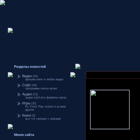
Разделы новостей
Видео
[40]
фильмы кино и любое видео
Софт
[80]
программы ключи крэки
Аудио
[53]
аудио mp3 все форматы звука
Игры
[30]
Pc X-box Play station и всякие
другие
Книги
[8]
все что связано с книгами
Меню сайта