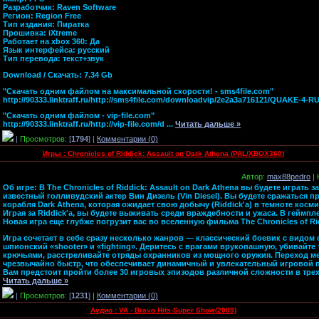
Разработчик: Raven Software
Регион: Region Free
Тип издания: Пиратка
Прошивка: iXtreme
Работает на xbox 360: Да
Язык интерфейса: русский
Тип перевода: текст+звук
Download / Скачать: 7.34 Gb
"Скачать одним файлом на максимальной скорости! - sms4file.com"
http://90333.linktraff.ru/http://sms4file.com/downloadvip/2e2a3a716121/QUAKE-4-RU
"Скачать одним файлом - vip-file.com"
http://90333.linktraff.ru/http://vip-file.com/d
...
Читать дальше »
|
Просмотров:
[
1794
] |
Комментарии (0)
Игры : Chronicles of Riddick: Assault on Dark Athena (PAL/XBOX360)
Автор
:
max88pedro
|
Об игре: В The Chronicles of Riddick: Assault on Dark Athena вы будете играть за
известный голливудский актер Вин Дизель (Vin Diesel). Вы будете сражаться 
корабля Dark Athena, которая ожидает свою добычу (Riddick'а) в темноте косм
Играя за Riddick'а, вы будете выживать среди враждебности и ужаса. В геймпл
Новая игра еще глубже погрузит вас во вселенную фильма The Chronicles of Ridd
Игра сочетает в себе сразу несколько жанров — классический боевик с видом 
шпионский «shooter» и «fighting». Деритесь с врагами врукопашную, убивайте
крючьями, расстреливайте отряды охранников из мощного оружия. Переход 
чрезвычайно быстр, что обеспечивает динамичный и увлекательный игровой 
Вам предстоит пройти более 30 игровых эпизодов различной сложности в тре
Читать дальше »
|
Просмотров:
[
1231
] |
Комментарии (0)
Аудио : VA - Bravo Hits-Super Show(2009)