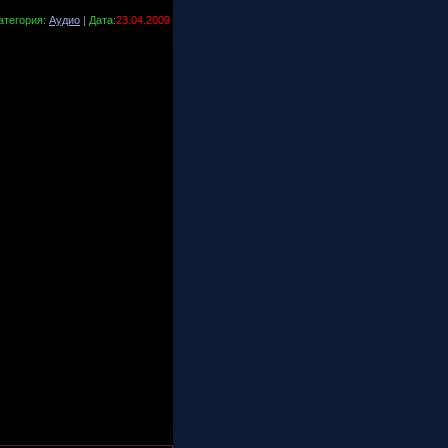
атегория:
Аудио
|
Дата:
23.04.2009